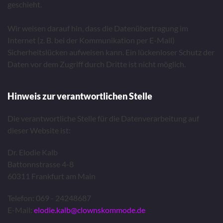
geschieht.
Wir weisen darauf hin, dass die Datenübertragung im
Internet (z. B. bei der Kommunikation per E-Mail)
Sicherheitslücken aufweisen kann. Ein lückenloser Schutz der
Daten vor dem Zugriff durch Dritte ist nicht möglich.
Hinweis zur verantwortlichen Stelle
Die verantwortliche Stelle für die Datenverarbeitung auf
dieser Website ist:
Dr. Elodie Kalb
Battonnstrasse 4-8
60311 Frankfurt am Main
Telefon: 069 - 24248687
E-Mail:
elodie.kalb@clownskommode.de