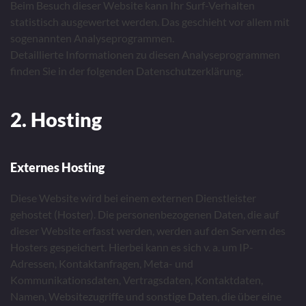
Beim Besuch dieser Website kann Ihr Surf-Verhalten
statistisch ausgewertet werden. Das geschieht vor allem mit
sogenannten Analyseprogrammen.
Detaillierte Informationen zu diesen Analyseprogrammen
finden Sie in der folgenden Datenschutzerklärung.
2. Hosting
Externes Hosting
Diese Website wird bei einem externen Dienstleister
gehostet (Hoster). Die personenbezogenen Daten, die auf
dieser Website erfasst werden, werden auf den Servern des
Hosters gespeichert. Hierbei kann es sich v. a. um IP-
Adressen, Kontaktanfragen, Meta- und
Kommunikationsdaten, Vertragsdaten, Kontaktdaten,
Namen, Websitezugriffe und sonstige Daten, die über eine