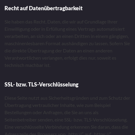
Recht auf Datenübertragbarkeit
Sie haben das Recht, Daten, die wir auf Grundlage Ihrer
Einwilligung oder in Erfüllung eines Vertrags automatisiert
verarbeiten, an sich oder an einen Dritten in einem gängigen,
maschinenlesbaren Format aushändigen zu lassen. Sofern Sie
die direkte Übertragung der Daten an einen anderen
Verantwortlichen verlangen, erfolgt dies nur, soweit es
technisch machbar ist.
SSL- bzw. TLS-Verschlüsselung
Diese Seite nutzt aus Sicherheitsgründen und zum Schutz der
Übertragung vertraulicher Inhalte, wie zum Beispiel
Bestellungen oder Anfragen, die Sie an uns als
Seitenbetreiber senden, eine SSL- bzw. TLS-Verschlüsselung.
Eine verschlüsselte Verbindung erkennen Sie daran, dass die
Adresszeile des Browsers von „http://“ auf „https://“