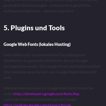
gesetzliche Bestimmungen – insbesondere gesetzliche
Aufbewahrungsfristen – bleiben unberührt.
5. Plugins und Tools
Google Web Fonts (lokales Hosting)
Diese Seite nutzt zur einheitlichen Darstellung von
Schriftarten so genannte Web Fonts, die von Google
bereitgestellt werden. Die Google Fonts sind lokal installiert.
Eine Verbindung zu Servern von Google findet dabei nicht
statt.
Weitere Informationen zu Google Web Fonts finden Sie
unter
https://developers.google.com/fonts/faq
und in der Datenschutzerklärung von Google:
https://policies.google.com/privacy?hl=de
.