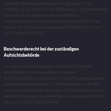
derartiger Werbung einzulegen; dies gilt auch für das
Profiling, soweit es mit solcher Direktwerbung in Verbindung
steht. Wenn Sie widersprechen, werden Ihre
personenbezogenen Daten anschließend nicht mehr zum
Zwecke der Direktwerbung verwendet (Widerspruch nach
Art. 21 Abs, 2 DSGVO).
Beschwerderecht bei der zuständigen
Aufsichtsbehörde
Im Falle von Verstößen gegen die DSGVO steht den
Betroffenen ein Beschwerderecht bei einer
Aufsichtsbehörde, insbesondere in dem Mitgliedstaat ihres
gewöhnlichen Aufenthalts, ihres Arbeitsplatzes oder des
Orts des mutmaßlichen Verstoßes zu. Das Beschwerderecht
besteht unbeschadet anderweitiger verwaltungsrechtlicher
oder gerichtlicher Rechtsbehelfe.