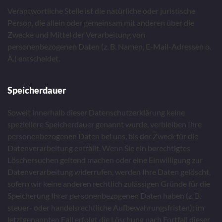
Verantwortliche Stelle ist die natürliche oder juristische
Person, die allein oder gemeinsam mit anderen über die
Zwecke und Mittel der Verarbeitung von
personenbezogenen Daten (z. B. Namen, E-Mail-Adressen o.
Ä.) entscheidet.
Speicherdauer
Soweit innerhalb dieser Datenschutzerklärung keine
speziellere Speicherdauer genannt wurde, verbleiben Ihre
personenbezogenen Daten bei uns, bis der Zweck für die
Datenverarbeitung entfällt. Wenn Sie ein berechtigtes
Löschersuchen geltend machen oder eine Einwilligung zur
Datenverarbeitung widerrufen, werden Ihre Daten gelöscht,
sofern wir keine anderen rechtlich zulässigen Gründe für die
Speicherung Ihrer personenbezogenen Daten haben (z. B.
steuer- oder handelsrechtliche Aufbewahrungsfristen); im
letztgenannten Fall erfolgt die Löschung nach Fortfall dieser