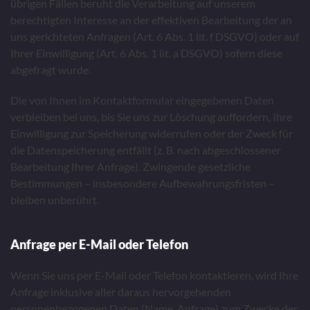
übrigen Fällen beruht die Verarbeitung auf unserem
berechtigten Interesse an der effektiven Bearbeitung der an
uns gerichteten Anfragen (Art. 6 Abs. 1 lit. f DSGVO) oder auf
Ihrer Einwilligung (Art. 6 Abs. 1 lit. a DSGVO) sofern diese
abgefragt wurde.
Die von Ihnen im Kontaktformular eingegebenen Daten
verbleiben bei uns, bis Sie uns zur Löschung auffordern, Ihre
Einwilligung zur Speicherung widerrufen oder der Zweck für
die Datenspeicherung entfällt (z. B. nach abgeschlossener
Bearbeitung Ihrer Anfrage). Zwingende gesetzliche
Bestimmungen – insbesondere Aufbewahrungsfristen –
bleiben unberührt.
Anfrage per E-Mail oder Telefon
Wenn Sie uns per E-Mail oder Telefon kontaktieren, wird Ihre
Anfrage inklusive aller daraus hervorgehenden
personenbezogenen Daten (Name, Anfrage) zum Zwecke der