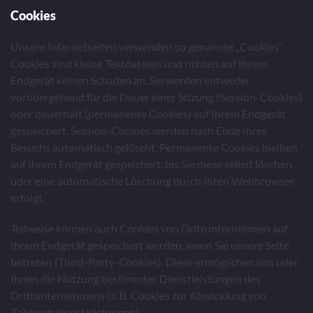
Cookies
Unsere Internetseiten verwenden so genannte „Cookies“.
Cookies sind kleine Textdateien und richten auf Ihrem
Endgerät keinen Schaden an. Sie werden entweder
vorübergehend für die Dauer einer Sitzung (Session-Cookies)
oder dauerhaft (permanente Cookies) auf Ihrem Endgerät
gespeichert. Session-Cookies werden nach Ende Ihres
Besuchs automatisch gelöscht. Permanente Cookies bleiben
auf Ihrem Endgerät gespeichert, bis Sie diese selbst löschen
oder eine automatische Löschung durch Ihren Webbrowser
erfolgt.
Teilweise können auch Cookies von Drittunternehmen auf
Ihrem Endgerät gespeichert werden, wenn Sie unsere Seite
betreten (Third-Party-Cookies). Diese ermöglichen uns oder
Ihnen die Nutzung bestimmter Dienstleistungen des
Drittunternehmens (z. B. Cookies zur Abwicklung von
Zahlungsdienstleistungen).