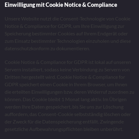
Einwilligung mit Cookie Notice & Compliance
Unsere Website nutzt die Consent-Technologie von Cookie
Notice & Compliance for GDPR, um Ihre Einwilligung zur
Speicherung bestimmter Cookies auf Ihrem Endgerät oder
zum Einsatz bestimmter Technologien einzuholen und diese
datenschutzkonform zu dokumentieren.
Cookie Notice & Compliance for GDPR ist lokal auf unseren
Servern installiert, sodass keine Verbindung zu Servern von
Dritten hergestellt wird. Cookie Notice & Compliance for
GDPR speichert einen Cookie in Ihrem Browser, um Ihnen
die erteilten Einwilligungen bzw. deren Widerruf zuordnen zu
können. Das Cookie bleibt 1 Monat lang aktiv. Im Übrigen
werden Ihre Daten gespeichert, bis Sie uns zur Löschung
auffordern, das Consent-Cookie selbstständig löschen oder
der Zweck für die Datenspeicherung entfällt. Zwingende
gesetzliche Aufbewahrungspflichten bleiben unberührt.