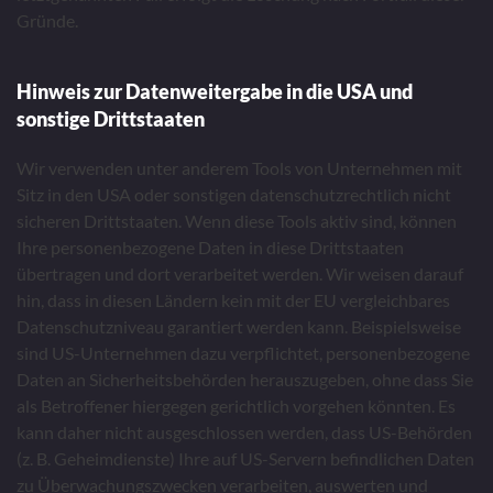
Gründe.
Hinweis zur Datenweitergabe in die USA und
sonstige Drittstaaten
Wir verwenden unter anderem Tools von Unternehmen mit
Sitz in den USA oder sonstigen datenschutzrechtlich nicht
sicheren Drittstaaten. Wenn diese Tools aktiv sind, können
Ihre personenbezogene Daten in diese Drittstaaten
übertragen und dort verarbeitet werden. Wir weisen darauf
hin, dass in diesen Ländern kein mit der EU vergleichbares
Datenschutzniveau garantiert werden kann. Beispielsweise
sind US-Unternehmen dazu verpflichtet, personenbezogene
Daten an Sicherheitsbehörden herauszugeben, ohne dass Sie
als Betroffener hiergegen gerichtlich vorgehen könnten. Es
kann daher nicht ausgeschlossen werden, dass US-Behörden
(z. B. Geheimdienste) Ihre auf US-Servern befindlichen Daten
zu Überwachungszwecken verarbeiten, auswerten und