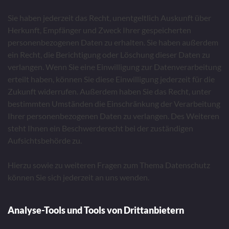
Sie haben jederzeit das Recht, unentgeltlich Auskunft über
Herkunft, Empfänger und Zweck Ihrer gespeicherten
personenbezogenen Daten zu erhalten. Sie haben außerdem
ein Recht, die Berichtigung oder Löschung dieser Daten zu
verlangen. Wenn Sie eine Einwilligung zur Datenverarbeitung
erteilt haben, können Sie diese Einwilligung jederzeit für die
Zukunft widerrufen. Außerdem haben Sie das Recht, unter
bestimmten Umständen die Einschränkung der Verarbeitung
Ihrer personenbezogenen Daten zu verlangen. Des Weiteren
steht Ihnen ein Beschwerderecht bei der zuständigen
Aufsichtsbehörde zu.
Hierzu sowie zu weiteren Fragen zum Thema Datenschutz
können Sie sich jederzeit an uns wenden.
Analyse-Tools und Tools von Drittanbietern