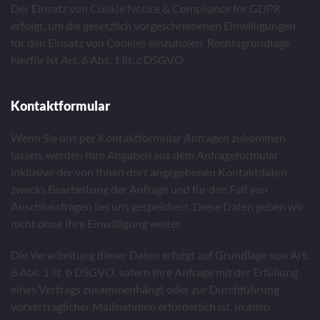
Der Einsatz von Cookie Notice & Compliance for GDPR
erfolgt, um die gesetzlich vorgeschriebenen Einwilligungen
für den Einsatz von Cookies einzuholen. Rechtsgrundlage
hierfür ist Art. 6 Abs. 1 lit. c DSGVO.
Kontaktformular
Wenn Sie uns per Kontaktformular Anfragen zukommen
lassen, werden Ihre Angaben aus dem Anfrageformular
inklusive der von Ihnen dort angegebenen Kontaktdaten
zwecks Bearbeitung der Anfrage und für den Fall von
Anschlussfragen bei uns gespeichert. Diese Daten geben wir
nicht ohne Ihre Einwilligung weiter.
Die Verarbeitung dieser Daten erfolgt auf Grundlage von Art.
6 Abs. 1 lit. b DSGVO, sofern Ihre Anfrage mit der Erfüllung
eines Vertrags zusammenhängt oder zur Durchführung
vorvertraglicher Maßnahmen erforderlich ist. In allen