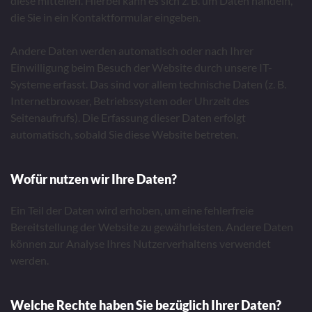
diese mitteilen. Hierbei kann es sich z. B. um Daten handeln,
die Sie in ein Kontaktformular eingeben.
Andere Daten werden automatisch oder nach Ihrer
Einwilligung beim Besuch der Website durch unsere IT-
Systeme erfasst. Das sind vor allem technische Daten (z. B.
Internetbrowser, Betriebssystem oder Uhrzeit des
Seitenaufrufs). Die Erfassung dieser Daten erfolgt
automatisch, sobald Sie diese Website betreten.
Wofür nutzen wir Ihre Daten?
Ein Teil der Daten wird erhoben, um eine fehlerfreie
Bereitstellung der Website zu gewährleisten. Andere Daten
können zur Analyse Ihres Nutzerverhaltens verwendet
werden.
Welche Rechte haben Sie bezüglich Ihrer Daten?