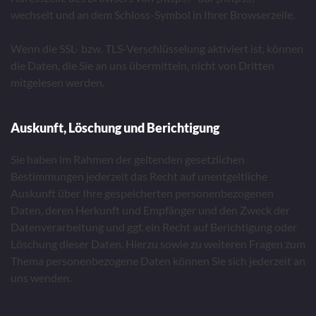
wechselt und an dem Schloss-Symbol in Ihrer Browserzeile.
Wenn die SSL- bzw. TLS-Verschlüsselung aktiviert ist, können
die Daten, die Sie an uns übermitteln, nicht von Dritten
mitgelesen werden.
Auskunft, Löschung und Berichtigung
Sie haben im Rahmen der geltenden gesetzlichen
Bestimmungen jederzeit das Recht auf unentgeltliche
Auskunft über Ihre gespeicherten personenbezogenen
Daten, deren Herkunft und Empfänger und den Zweck der
Datenverarbeitung und ggf. ein Recht auf Berichtigung oder
Löschung dieser Daten. Hierzu sowie zu weiteren Fragen zum
Thema personenbezogene Daten können Sie sich jederzeit an
uns wenden.